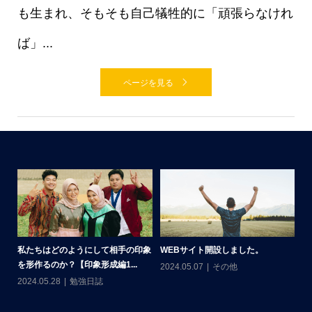
も生まれ、そもそも自己犠牲的に「頑張らなけれ
ば」...
ページを見る
コノ
私たちはどのようにして相手の印象
WEBサイト開設しました。
腸
を形作るのか？【印象形成編1...
性
2024.05.07
その他
2024.05.28
勉強日誌
20