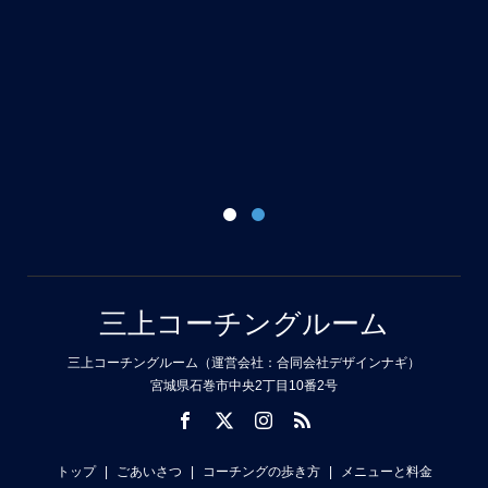
た
悪
ー
20
三上コーチングルーム
三上コーチングルーム（運営会社：合同会社デザインナギ）
宮城県石巻市中央2丁目10番2号
トップ
ごあいさつ
コーチングの歩き方
メニューと料金